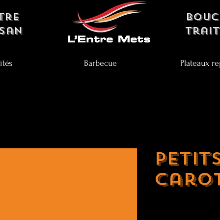
tre
bouc
isan
Trai
ités
Barbecue
Plateaux re
Petit
caro