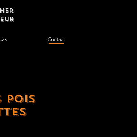
her
teur
pas
Contact
s pois
ttes