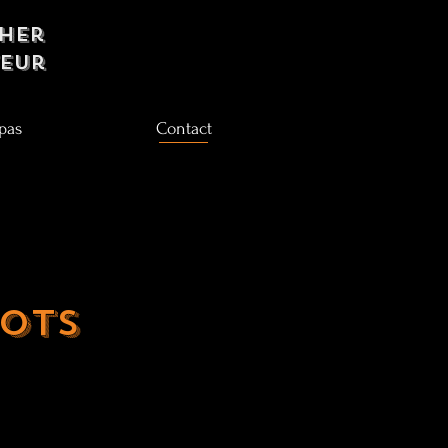
her
teur
pas
Contact
ots