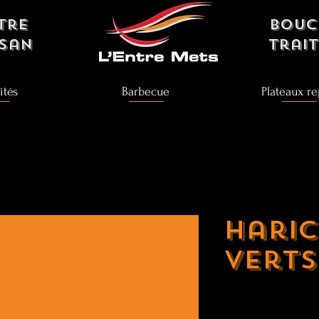
tre
bouc
isan
Trai
ités
Barbecue
Plateaux re
Haric
verts