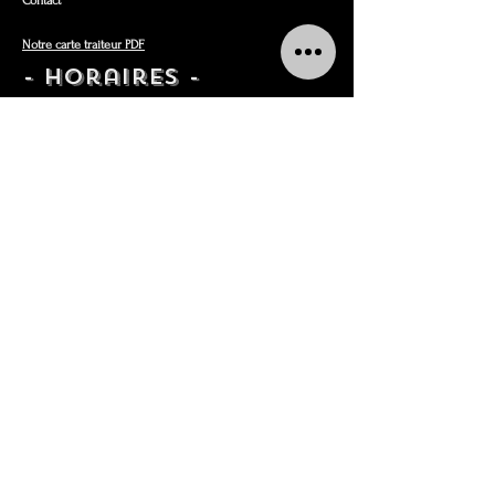
Contact
Notre carte traiteur PDF
- Horaires -
Du 30 juin au 30 août :
Du Mardi au Vendredi : 10
h - 12h30 et
16h - 19h
Le Samedi : 9h30 - 13h et 15h -
19h
Le Dimanche :
9h30 - 12h30
Fermé le lundi
- contactez nous -
Facebook
Instagram
lentremets.contacts@gmail.com
03 20 84 13 72
Mentions légales
Politique en matière de cookies
Déclaration d'accessibilité
Politique de confidentialité